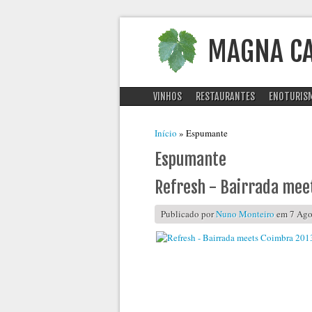
MAGNA C
VINHOS
RESTAURANTES
ENOTURIS
Está aqui
Início
» Espumante
Espumante
Refresh - Bairrada mee
Publicado por
Nuno Monteiro
em 7 Agos