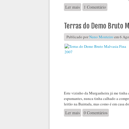
Ler mais
acerca de Quinta da Pedreira
1 Comentário
Terras do Demo Bruto M
Publicado por
Nuno Monteiro
em 6 Agos
Este vizinho da Murganheira já me tinha
espumantes, nunca tinha calhado a compr
leitão na Bairrada, mas como é em casa d
Ler mais
acerca de Terras do Demo Bru
0 Comentários