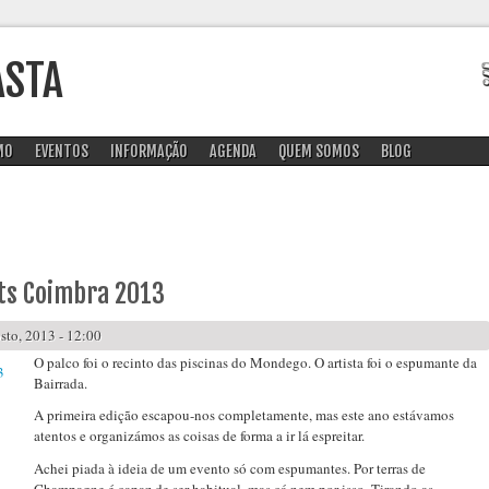
ASTA
MO
EVENTOS
INFORMAÇÃO
AGENDA
QUEM SOMOS
BLOG
ts Coimbra 2013
to, 2013 - 12:00
O palco foi o recinto das piscinas do Mondego. O artista foi o espumante da
Bairrada.
A primeira edição escapou-nos completamente, mas este ano estávamos
atentos e organizámos as coisas de forma a ir lá espreitar.
Achei piada à ideia de um evento só com espumantes. Por terras de
Champagne é capaz de ser habitual, mas cá nem por isso. Tirando as