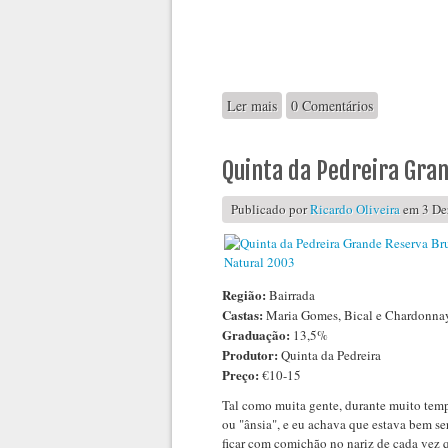
Ler mais
acerca de Refresh - Bairrada
0 Comentários
Quinta da Pedreira Gra
Publicado por
Ricardo Oliveira
em 3 De
Região:
Bairrada
Castas:
Maria Gomes, Bical e Chardonna
Graduação:
13,5%
Produtor:
Quinta da Pedreira
Preço:
€10-15
Tal como muita gente, durante muito tem
ou "ânsia", e eu achava que estava bem se
ficar com comichão no nariz de cada vez 