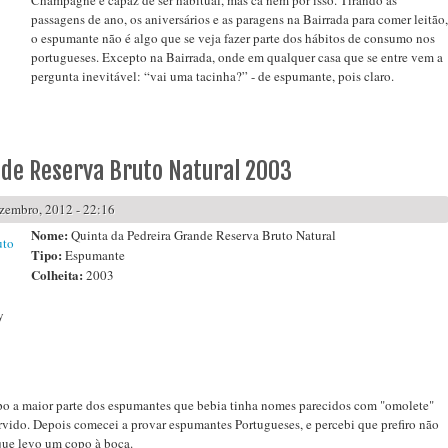
passagens de ano, os aniversários e as paragens na Bairrada para comer leitão,
o espumante não é algo que se veja fazer parte dos hábitos de consumo nos
portugueses. Excepto na Bairrada, onde em qualquer casa que se entre vem a
pergunta inevitável: “vai uma tacinha?” - de espumante, pois claro.
 meets Coimbra 2013
nde Reserva Bruto Natural 2003
zembro, 2012 - 22:16
Nome:
Quinta da Pedreira Grande Reserva Bruto Natural
Tipo:
Espumante
Colheita:
2003
y
po a maior parte dos espumantes que bebia tinha nomes parecidos com "omolete"
rvido. Depois comecei a provar espumantes Portugueses, e percebi que prefiro não
que levo um copo à boca.