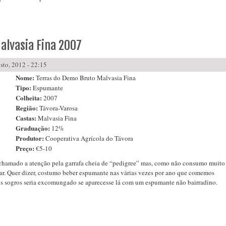
 Grande Reserva Bruto Natural 2003
alvasia Fina 2007
to, 2012 - 22:15
Nome:
Terras do Demo Bruto Malvasia Fina
Tipo:
Espumante
Colheita:
2007
Região:
Távora-Varosa
Castas:
Malvasia Fina
Graduação:
12%
Produtor:
Cooperativa Agrícola do Távora
Preço:
€5-10
 chamado a atenção pela garrafa cheia de “pedigree” mas, como não consumo muito
ar. Quer dizer, costumo beber espumante nas várias vezes por ano que comemos
os sogros seria excomungado se aparecesse lá com um espumante não bairradino.
to Malvasia Fina 2007