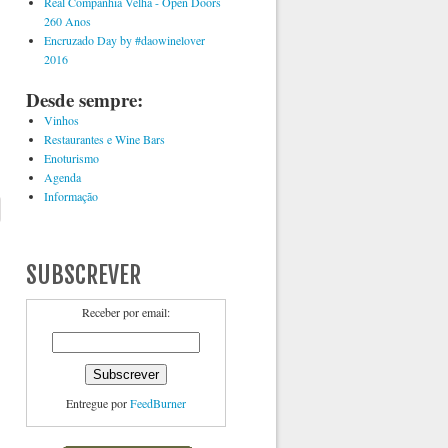
Real Companhia Velha - Open Doors
260 Anos
Encruzado Day by #daowinelover
2016
Desde sempre:
Vinhos
Restaurantes e Wine Bars
Enoturismo
Agenda
Informação
SUBSCREVER
Receber por email:
Entregue por
FeedBurner