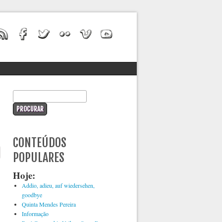
Formulário de procura
Procurar
CONTEÚDOS
POPULARES
Hoje:
Addio, adieu, auf wiedersehen,
goodbye
Quinta Mendes Pereira
Informação