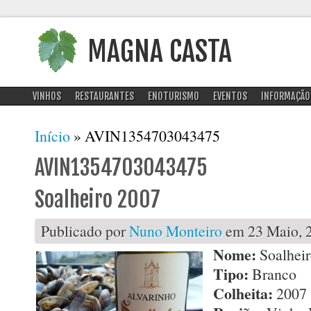
MAGNA CASTA
VINHOS
RESTAURANTES
ENOTURISMO
EVENTOS
INFORMAÇÃO
Está aqui
Início
» AVIN1354703043475
AVIN1354703043475
Soalheiro 2007
Publicado por
Nuno Monteiro
em 23 Maio, 2
Nome:
Soalhei
Tipo:
Branco
Colheita:
2007