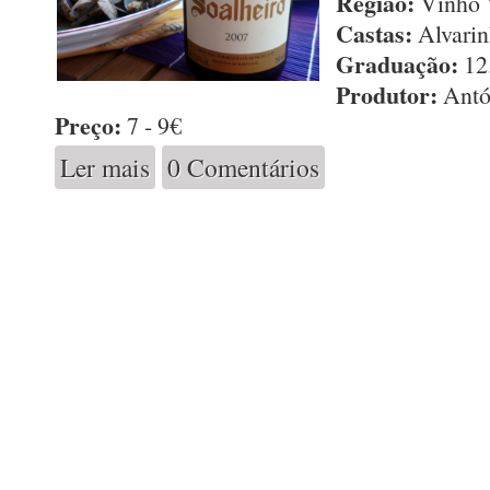
Região:
Vinho 
Castas:
Alvari
Graduação:
12
Produtor:
Antón
Preço:
7 - 9€
Ler mais
0 Comentários
acerca de Soalheiro 2007