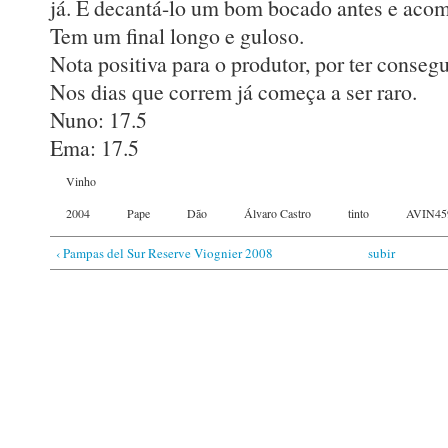
já. É decantá-lo um bom bocado antes e acomp
Tem um final longo e guloso.
Nota positiva para o produtor, por ter conse
Nos dias que correm já começa a ser raro.
Nuno: 17.5
Ema: 17.5
Vinho
2004
Pape
Dão
Álvaro Castro
tinto
AVIN45
‹ Pampas del Sur Reserve Viognier 2008
subir