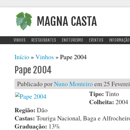
MAGNA CASTA
VINHOS
RESTAURANTES
ENOTURISMO
EVENTOS
INFORMAÇÃO
Está aqui
Início
»
Vinhos
» Pape 2004
Pape 2004
Publicado por
Nuno Monteiro
em 25 Feverei
Tipo:
Tinto
Colheita:
2004
Região:
Dão
Castas:
Touriga Nacional, Baga e Alfrocheir
Graduação:
13%