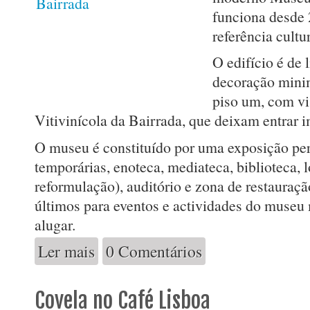
funciona desde
referência cultur
O edifício é de 
decoração minim
piso um, com vi
Vitivinícola da Bairrada, que deixam entrar i
O museu é constituído por uma exposição pe
temporárias, enoteca, mediateca, biblioteca, 
reformulação), auditório e zona de restauraçã
últimos para eventos e actividades do museu
alugar.
Ler mais
0 Comentários
acerca de Museu do Vinho da Bairrada
Covela no Café Lisboa