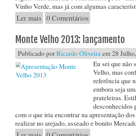
Vinho Verde, mas já com algumas característi
Ler mais
0 Comentários
acerca de Covela no Café Lisboa
Monte Velho 2013: lançamento
Publicado por
Ricardo Oliveira
em 28 Julho,
Eu sei que não 
Velho, mas conf
referência que 
embora seja uma
prateleiras. Esti
desconhecidos p
com o que iria encontrar na apresentação do
realizar no arejado, asseado e bonito Mercado
Ler mais
0 Comentários
acerca de Monte Velho 2013: lançamento