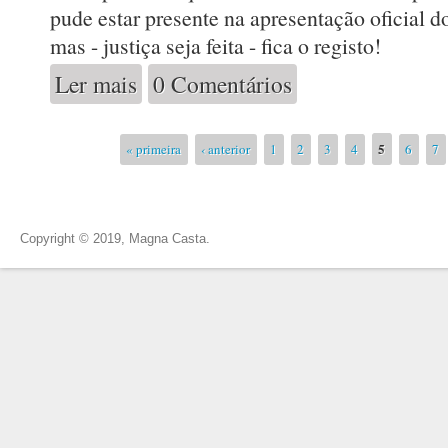
pude estar presente na apresentação oficial 
mas - justiça seja feita - fica o registo!
Ler mais
0 Comentários
acerca de Quinta do Gradil Viognier 2013
Páginas
5
« primeira
‹ anterior
1
2
3
4
6
7
Copyright © 2019, Magna Casta.