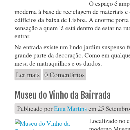
O espaço é amp
moderna à base de reciclagem de materiais e 
edifícios da baixa de Lisboa. A enorme porta
sensação a quem lá está dentro de estar na ru
entrar.
Na entrada existe um lindo jardim suspenso f
grande parte da decoração. Como em qualquer 
mesa de matraquilhos e os dardos.
Ler mais
0 Comentários
acerca de Castro Beer
Museu do Vinho da Bairrada
Publicado por
Ema Martins
em 25 Setembro,
Localizado no c
moderno Museu 