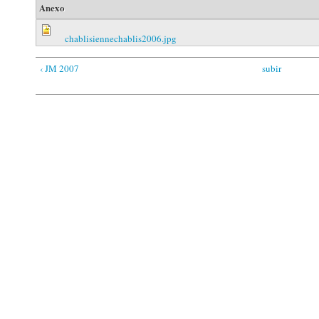
Anexo
chablisiennechablis2006.jpg
‹ JM 2007
subir