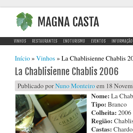
MAGNA CASTA
VINHOS
RESTAURANTES
ENOTURISMO
EVENTOS
INFORMAÇÃO
Está aqui
Início
»
Vinhos
» La Chablisienne Chablis 2
La Chablisienne Chablis 2006
Publicado por
Nuno Monteiro
em 18 Novemb
Nome:
La Chabl
Tipo:
Branco
Colheita:
2006
Região:
Chablis
Castas:
Chardo